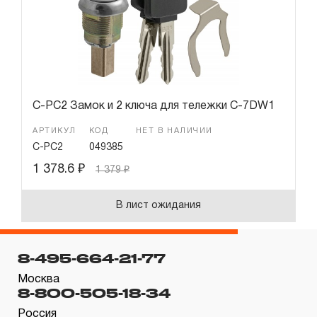
Гарантия и сервис
Доставка и оплата
Партнерам
C-PC2 Замок и 2 ключа для тележки C-7DW1
Контакты
АРТИКУЛ
КОД
НЕТ В НАЛИЧИИ
C-PC2
049385
1 378.6
₽
1 379
₽
В лист ожидания
8-495-664-21-77
Москва
8-800-505-18-34
Россия