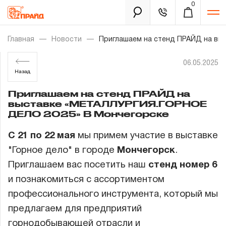
0
Каталог
Главная
Новости
Приглашаем на стенд ПРАЙД на вы
06.05.2025
Золотая лихорадка
Назад
Приглашаем на стенд ПРАЙД на
Новинки
выставке «МЕТАЛЛУРГИЯ.ГОРНОЕ
ДЕЛО 2025» В Мончегорске
Распродажа
С 21 по 22 мая
мы примем участие в выставке
Уцененный товар
"Горное дело" в городе
Мончегорск
.
Забыли пароль?
Приглашаем вас посетить наш
стенд номер 6
О нас
и познакомиться с ассортиментом
Новости
профессионального инструмента, который мы
предлагаем для предприятий
Бренды
горнодобывающей отрасли и