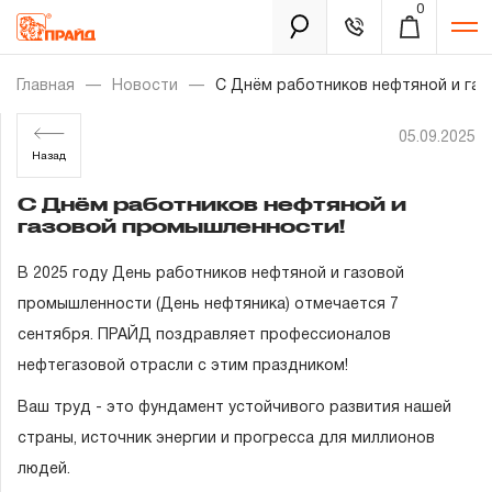
0
Каталог
Главная
Новости
С Днём работников нефтяной и га
05.09.2025
Золотая лихорадка
Назад
С Днём работников нефтяной и
Новинки
газовой промышленности!
Распродажа
В 2025 году День работников нефтяной и газовой
промышленности (День нефтяника) отмечается 7
Уцененный товар
Забыли пароль?
сентября. ПРАЙД поздравляет профессионалов
О нас
нефтегазовой отрасли с этим праздником!
Ваш труд - это фундамент устойчивого развития нашей
Новости
страны, источник энергии и прогресса для миллионов
людей.
Бренды