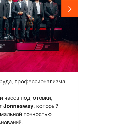
труда, профессионализма
 часов подготовки,
т Jonnesway
, который
имальной точностью
внований.