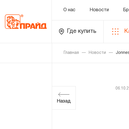
О нас
Новости
Бр
Где купить
К
Каталог
Главная
Новости
Jonne
Золотая лихорадка
Новинки
06.10.
Распродажа
Назад
Уцененный товар
О нас