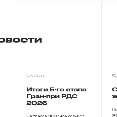
овости
03.08.2026
02
Итоги 5-го этапа
С
Гран-при РДС
ж
2026
По
же
На трассе "Красное кольцо"