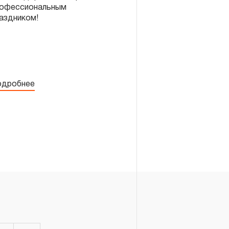
офессиональным
аздником!
дробнее