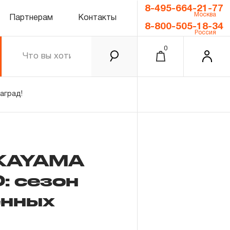
8-495-664-21-77
Москва
Партнерам
Контакты
8-800-505-18-34
Россия
0
аград!
AKAYAMA
 сезон
0.00 ₽
енных
Итого
Забыли пароль?