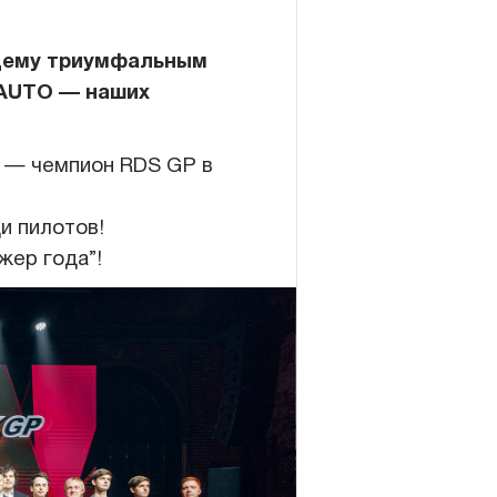
ящему триумфальным
Войти
Регистрация
AUTO — наших
— чемпион RDS GP в
и пилотов!
ер года”!