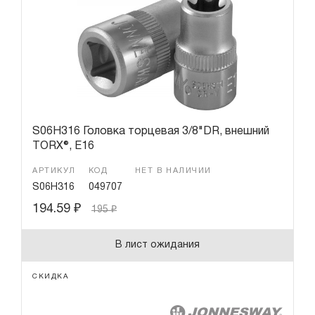
S06H316 Головка торцевая 3/8"DR, внешний
TORX®, Е16
АРТИКУЛ
КОД
НЕТ В НАЛИЧИИ
S06H316
049707
194.59
₽
195
₽
В лист ожидания
СКИДКА