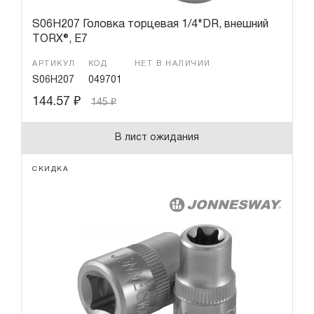
S06H207 Головка торцевая 1/4"DR, внешний
TORX®, Е7
АРТИКУЛ
КОД
НЕТ В НАЛИЧИИ
S06H207
049701
144.57
₽
145
₽
В лист ожидания
СКИДКА