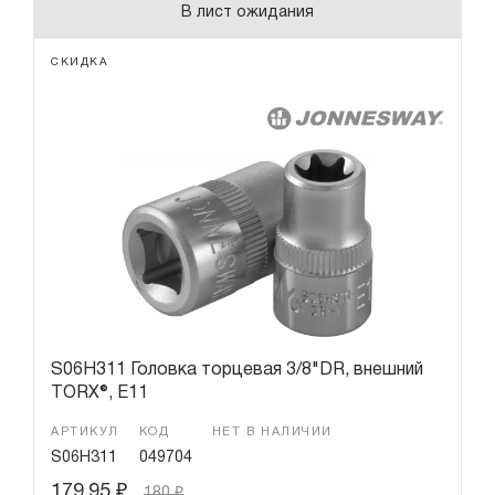
В лист ожидания
СКИДКА
S06H311 Головка торцевая 3/8"DR, внешний
TORX®, Е11
АРТИКУЛ
КОД
НЕТ В НАЛИЧИИ
S06H311
049704
179.95
₽
180
₽