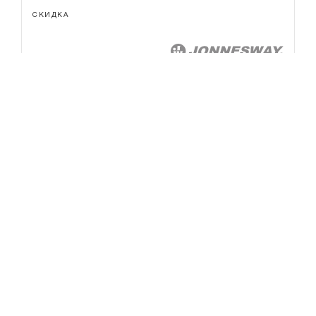
СКИДКА
Войти
Регистрация
0.00 ₽
Итого
S05HD4213S Набор головок торцевых
глубоких MAXI-DRIVE 1/2"DR на держателе,
SAE 7/16--1-1/4", 13 предметов
АРТИКУЛ
КОД
НЕТ В НАЛИЧИИ
S05HD4213S
049082
8 485.1
₽
8 486
₽