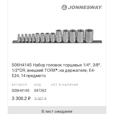
S06H414S Набор головок торцевых 1/4", 3/8",
1/2"DR, внешний TORX®, на держателе, Е4-
E24, 14 предмето
АРТИКУЛ
КОД
НЕТ В НАЛИЧИИ
S06H414S
047262
3 306.2
₽
3 307
₽
В лист ожидания