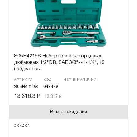
S05H4219S Набор головок торцевых
дюймовых 1/2"DR, SAE 3/8"--1-1/4", 19
предметов
АРТИКУЛ
КОД
НЕТ В НАЛИЧИИ
S05H4219S
048479
13 316.3
₽
13 317
₽
В лист ожидания
СКИДКА