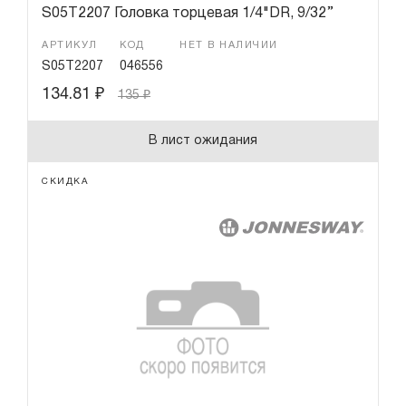
S05T2207 Головка торцевая 1/4"DR, 9/32’’
АРТИКУЛ
КОД
НЕТ В НАЛИЧИИ
S05T2207
046556
134.81
₽
135
₽
В лист ожидания
СКИДКА