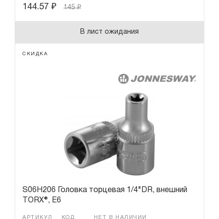
144.57
₽
145
₽
В лист ожидания
СКИДКА
S06H206 Головка торцевая 1/4"DR, внешний
TORX®, Е6
АРТИКУЛ
КОД
НЕТ В НАЛИЧИИ