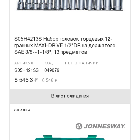
S05H4213S Набор головок торцевых 12-
гранных MAXI-DRIVE 1/2"DR на держателе,
SAE 3/8--1-1/8", 13 предметов
АРТИКУЛ
КОД
НЕТ В НАЛИЧИИ
S05H4213S
049079
6 545.3
₽
6 546
₽
В лист ожидания
СКИДКА