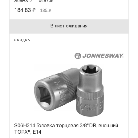
S06H312
049705
184.83
₽
185
₽
В лист ожидания
СКИДКА
S06H314 Головка торцевая 3/8"DR, внешний
TORX®, Е14