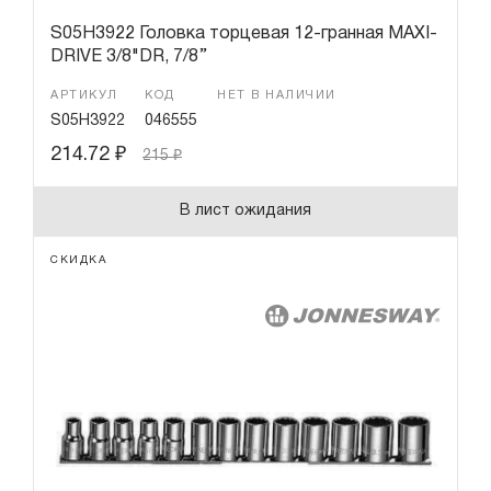
S05H3922 Головка торцевая 12-гранная MAXI-
DRIVE 3/8"DR, 7/8’’
АРТИКУЛ
КОД
НЕТ В НАЛИЧИИ
S05H3922
046555
214.72
₽
215
₽
В лист ожидания
СКИДКА