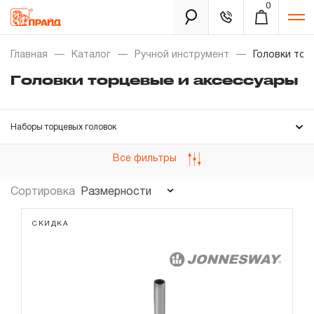
0
Каталог
Главная
Каталог
Ручной инструмент
Головки тор
Головки торцевые и аксессуары
Золотая лихорадка
Наборы торцевых головок
Новинки
Головки торцевые
Все фильтры
Распродажа
Головки торцевые ударные
Размерности
Сортировка
Уцененный товар
Головки свечные
Забыли пароль?
Головки для ручного гайковерта
СКИДКА
О нас
Головки торцевые со вставкой
Новости
Удлинители
Шарниры карданные
Бренды