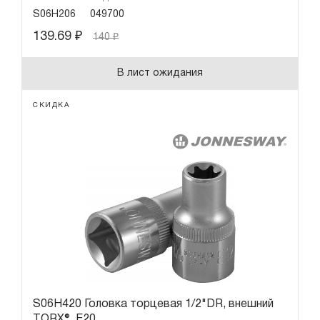
S06H206
049700
139.69
₽
140
₽
В лист ожидания
СКИДКА
S06H420 Головка торцевая 1/2"DR, внешний
TORX®, Е20