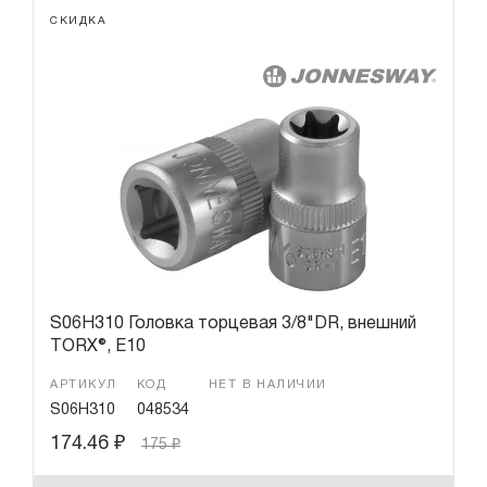
СКИДКА
S06H310 Головка торцевая 3/8"DR, внешний
TORX®, Е10
АРТИКУЛ
КОД
НЕТ В НАЛИЧИИ
S06H310
048534
174.46
₽
175
₽