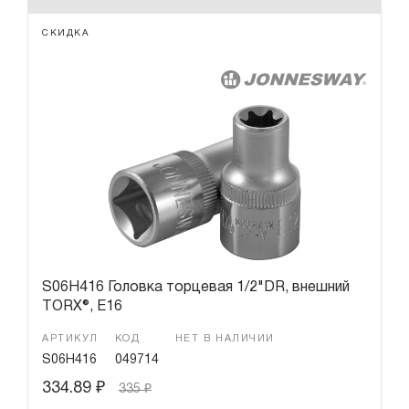
СКИДКА
S06H416 Головка торцевая 1/2"DR, внешний
TORX®, Е16
АРТИКУЛ
КОД
НЕТ В НАЛИЧИИ
S06H416
049714
334.89
₽
335
₽