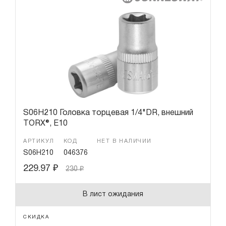
S06H210 Головка торцевая 1/4"DR, внешний
TORX®, Е10
АРТИКУЛ
КОД
НЕТ В НАЛИЧИИ
S06H210
046376
229.97
₽
230
₽
В лист ожидания
СКИДКА