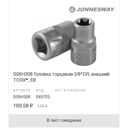
S06H308 Головка торцевая 3/8"DR, внешний
TORX®, Е8
АРТИКУЛ
КОД
НЕТ В НАЛИЧИИ
S06H308
049703
169.58
₽
170
₽
В лист ожидания