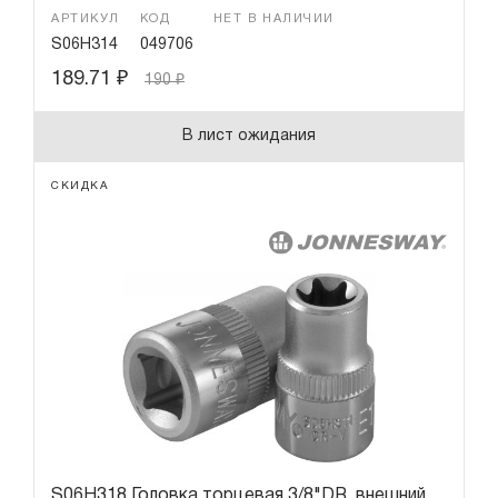
АРТИКУЛ
КОД
НЕТ В НАЛИЧИИ
S06H314
049706
189.71
₽
190
₽
В лист ожидания
СКИДКА
S06H318 Головка торцевая 3/8"DR, внешний