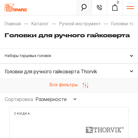
0
Каталог
Главная
Каталог
Ручной инструмент
Головки тор
Головки для ручного гайковерта
Золотая лихорадка
Наборы торцевых головок
Новинки
Головки торцевые
Распродажа
Головки для ручного гайковерта Thorvik
Головки торцевые ударные
Все фильтры
Уцененный товар
Головки свечные
Забыли пароль?
Головки для ручного гайковерта
Размерности
Сортировка
О нас
Головки торцевые со вставкой
СКИДКА
Новости
Удлинители
Шарниры карданные
Бренды