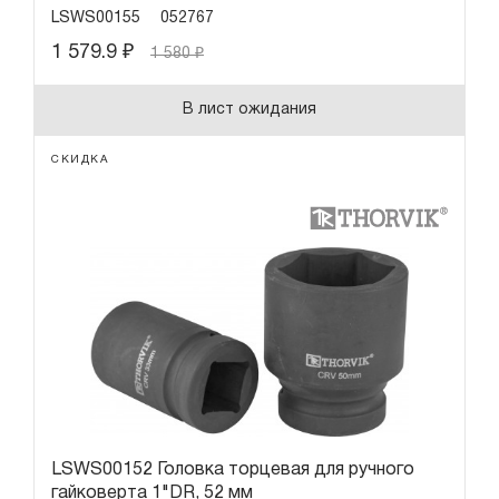
LSWS00155
052767
1 579.9
₽
1 580
₽
В лист ожидания
СКИДКА
LSWS00152 Головка торцевая для ручного
гайковерта 1"DR, 52 мм