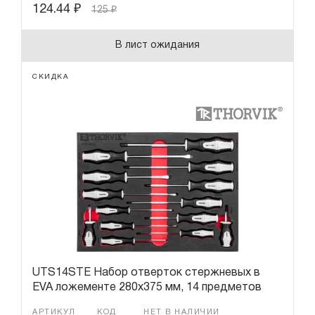
124.44
₽
125
₽
В лист ожидания
СКИДКА
UTS14STE Набор отверток стержневых в
EVA ложементе 280х375 мм, 14 предметов
АРТИКУЛ
КОД
НЕТ В НАЛИЧИИ