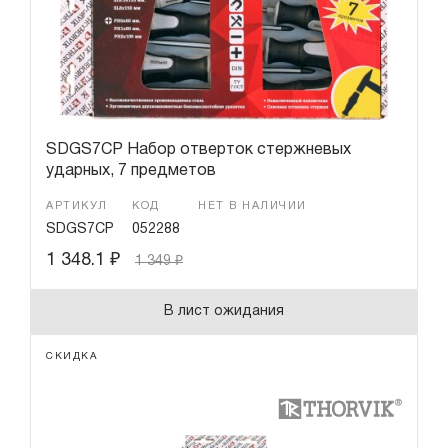
Комплектующие к наборам
Гарантия и сервис
Специальные комплекты инструмента
Доставка и оплата
Партнерам
SDGS7CP Набор отверток стержневых
ударных, 7 предметов
Контакты
АРТИКУЛ
КОД
НЕТ В НАЛИЧИИ
SDGS7CP
052288
1 348.1
₽
1 349
₽
В лист ожидания
СКИДКА