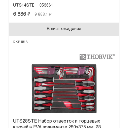
UTS14STE
053661
6 686
₽
9 888.1
₽
В лист ожидания
СКИДКА
UTS28STE Набор отверток и торцевых
ключей в EVA ложементе 280х375 мм, 28