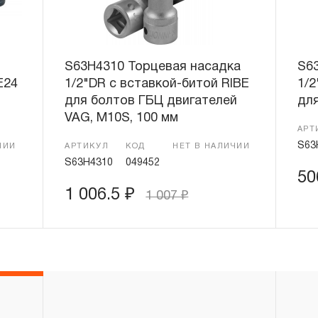
S63H4310 Торцевая насадка
S6
E24
1/2"DR с вставкой-битой RIBE
1/2
для болтов ГБЦ двигателей
для
VAG, М10S, 100 мм
АРТ
S63
ЧИИ
АРТИКУЛ
КОД
НЕТ В НАЛИЧИИ
S63H4310
049452
50
1 006.5
₽
1 007
₽