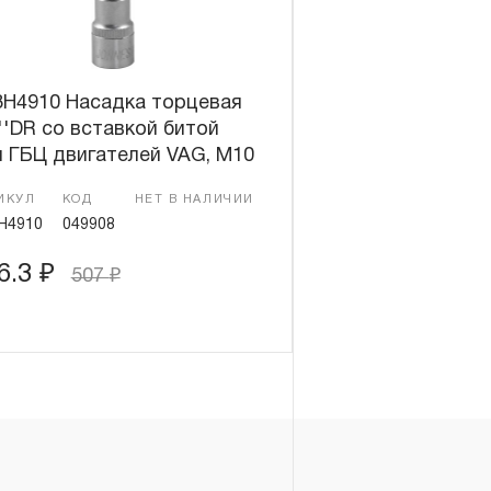
3H4910 Насадка торцевая
''DR со вставкой битой
 ГБЦ двигателей VAG, М10
ИКУЛ
КОД
НЕТ В НАЛИЧИИ
H4910
049908
6.3
₽
507
₽