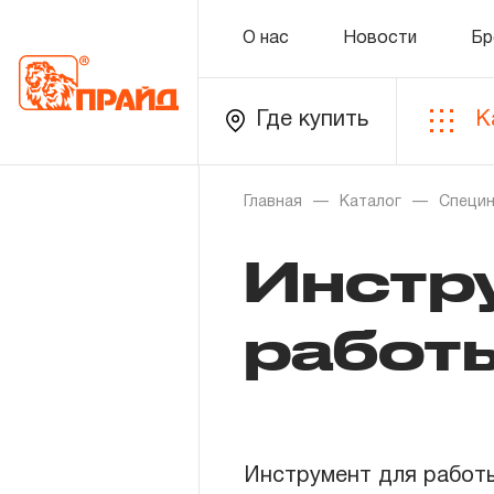
О нас
Новости
Бр
Где купить
К
Каталог
Главная
Каталог
Специн
Инстр
Золотая лихорадка
Новинки
работ
Распродажа
Уцененный товар
Инструмент для работы
О нас