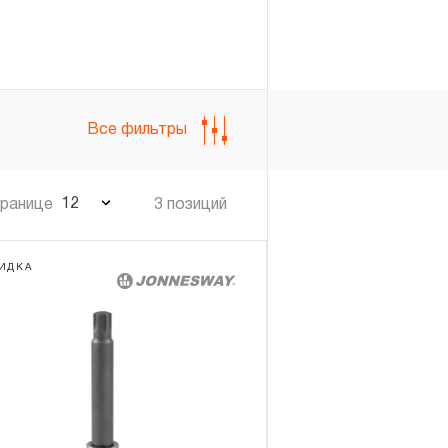
Все фильтры
12
транице
3 позиций
ИДКА