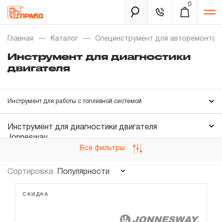
0
Каталог
Главная
Каталог
Специнструмент для авторемонта
Инструмент для диагностики
двигателя
Золотая лихорадка
Новинки
Инструмент для работы с топливной системой
Распродажа
Инструмент для работы с системой зажигания
Инструмент для диагностики двигателя
Инструмент для работы с системой смазки
Jonnesway
Уцененный товар
Забыли пароль?
Все фильтры
Инструмент для работы с системой охлаждения и
Инструмент для диагностики двигателя Thorvik
климатическим оборудованием
О нас
Популярности
Сортировка
Инструмент для работы с ГБЦ
Новости
Инструмент для работы с цилиндро-поршневой группой
СКИДКА
Инструмент для работы с газораспределительным механизмом
Бренды