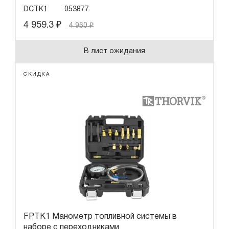
DCTK1
053877
4 959.3
₽
4 960
₽
В лист ожидания
СКИДКА
FPTK1 Манометр топливной системы в
наборе с переходниками