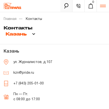
0
Каталог
Главная
Контакты
Контакты
Казань
Золотая лихорадка
Новинки
Казань
Распродажа
ул. Журналистов, д.107
Уцененный товар
Забыли пароль?
kzn@pride.ru
О нас
+7 (843) 205-01-00
Новости
Пн — Пт.
с 08:00 до 17:00
Бренды