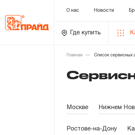
О нас
Новости
Бр
Где купить
К
Каталог
Главная
Список сервисных 
Сервис
Золотая лихорадка
Новинки
Распродажа
Москве
Нижнем Нов
Уцененный товар
Ростове-на-Дону
Ка
О нас