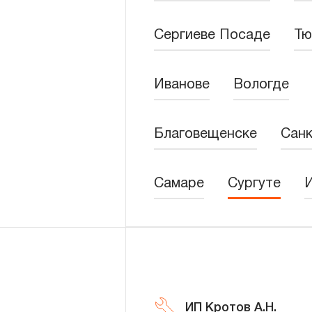
Новости
Сергиеве Посаде
Тю
Бренды
Иванове
Вологде
Гарантия и сервис
Доставка и оплата
Благовещенскe
Санк
Партнерам
Самаре
Сургуте
Контакты
ИП Кротов А.Н.