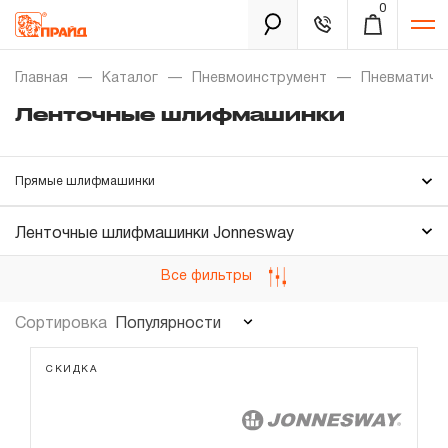
0
Каталог
Главная
Каталог
Пневмоинструмент
Пневматиче
Ленточные шлифмашинки
Золотая лихорадка
Прямые шлифмашинки
Новинки
Орбитальные шлифмашинки
Распродажа
Ленточные шлифмашинки Jonnesway
Плоскошлифовальные машинки
Все фильтры
Уцененный товар
Углошлифовальные машинки
Забыли пароль?
Ленточные шлифмашинки
Популярности
Сортировка
О нас
Комплектующие
СКИДКА
Новости
Ремонтные комплекты
Бренды