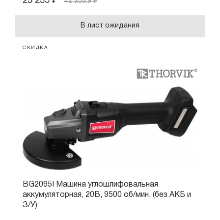
23 235
₽
42 205.9
₽
В лист ожидания
СКИДКА
BG2095I Машина углошлифовальная
аккумуляторная, 20В, 9500 об/мин, (без АКБ и
З/У)