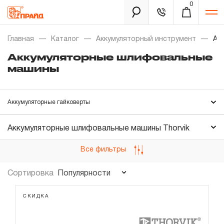
0
Каталог
Главная
Каталог
Аккумуляторный инструмент
Ак
Аккумуляторные шлифовальные
машины
Золотая лихорадка
Новинки
Аккумуляторные гайковерты
Распродажа
Аккумуляторные дрели-шуруповерты и отвертки
Аккумуляторные шлифовальные машины Thorvik
Аккумуляторные батареи и зарядные устройства
Уцененный товар
Забыли пароль?
Все фильтры
Аккумуляторные шлифовальные машины
О нас
Популярности
Сортировка
Новости
СКИДКА
Бренды