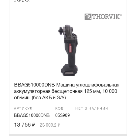
СКИДКА
BBAG510000DNB Машина углошлифовальная
аккумуляторная бесщеточная 125 мм, 10 000
об/мин. (без АКБ и З/У)
АРТИКУЛ
КОД
НЕТ В НАЛИЧИИ
BBAG510000DNB
053909
13 756
₽
23 009.2
₽