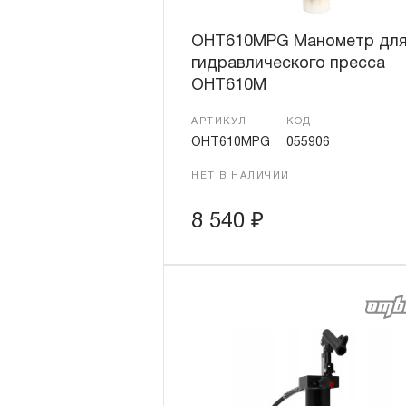
OHT610MPG Манометр дл
гидравлического пресса
OHT610М
АРТИКУЛ
КОД
OHT610MPG
055906
НЕТ В НАЛИЧИИ
8 540
₽