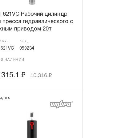
T621VC Рабочий цилиндр
 пресса гидравлического с
жным приводом 20т
ИКУЛ
КОД
621VC
059234
 В НАЛИЧИИ
 315.1
₽
10 316
₽
ИДКА