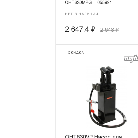
OHT630MPG
055891
НЕТ В НАЛИЧИИ
2 647.4
₽
2 648
₽
СКИДКА
OHT630VP Насос для