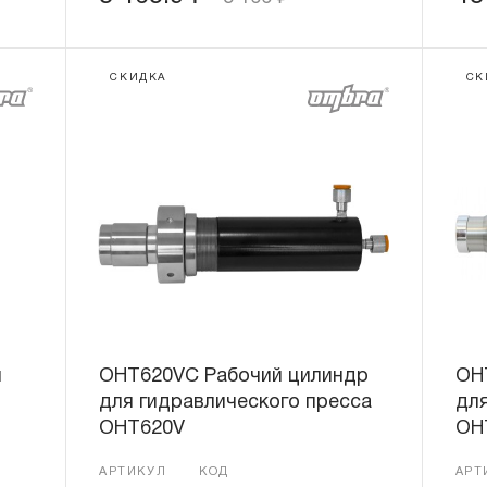
СКИДКА
СК
я
OHT620VC Рабочий цилиндр
OH
для гидравлического пресса
для
OHT620V
OH
АРТИКУЛ
КОД
АРТ