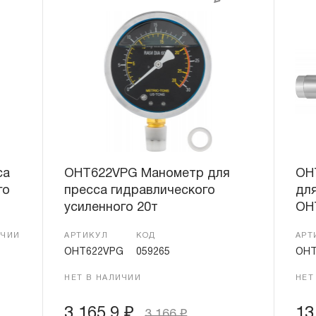
са
OHT622VPG Манометр для
OH
го
пресса гидравлического
для
усиленного 20т
OH
ИЧИИ
АРТИКУЛ
КОД
АРТ
OHT622VPG
059265
OHT
НЕТ В НАЛИЧИИ
НЕТ
3 165.9
₽
13
3 166
₽