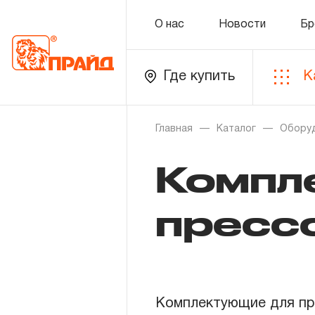
О нас
Новости
Бр
Где купить
К
Каталог
Главная
Каталог
Обору
Компл
Золотая лихорадка
Новинки
пресс
Распродажа
Уцененный товар
Комплектующие для пр
О нас