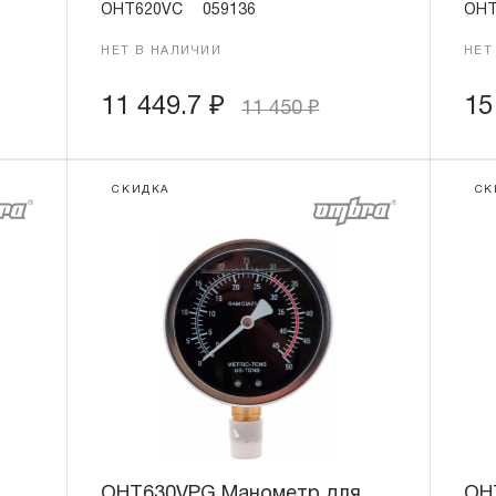
OHT620VC
059136
OHT
НЕТ В НАЛИЧИИ
НЕТ
11 449.7
₽
15
11 450
₽
СКИДКА
СК
OHT630VPG Манометр для
OH