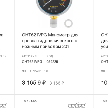
са
OHT621VPG Манометр для
OH
м
пресса гидравлического с
для
ножным приводом 20т
уси
ИЧИИ
АРТИКУЛ
КОД
АРТ
OHT621VPG
059235
OHT
НЕТ В НАЛИЧИИ
НЕТ
3 165.9
₽
10
3 166
₽
СКИДКА
СК