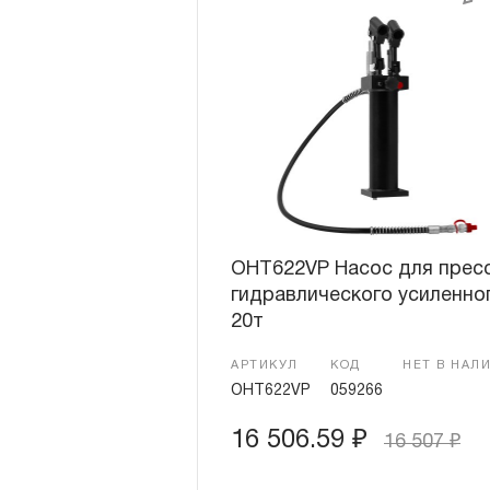
OHT622VP Насос для прес
гидравлического усиленно
20т
АРТИКУЛ
КОД
НЕТ В НАЛ
OHT622VP
059266
16 506.59
₽
16 507
₽