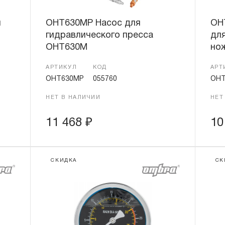
я
OHT630MP Насос для
OH
гидравлического пресса
для
OHT630M
но
АРТИКУЛ
КОД
АРТ
OHT630MP
055760
OHT
НЕТ В НАЛИЧИИ
НЕТ
11 468
₽
10
СКИДКА
СК