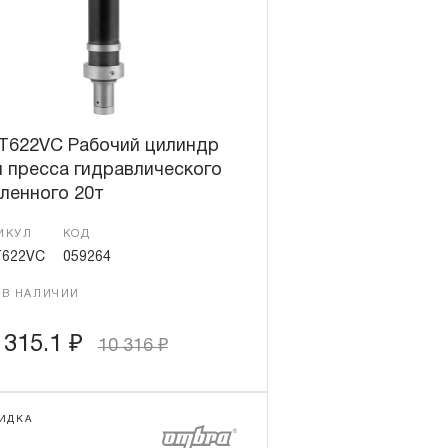
T622VC Рабочий цилиндр
 пресса гидравлического
ленного 20т
ИКУЛ
КОД
622VC
059264
 В НАЛИЧИИ
 315.1
₽
10 316
₽
ИДКА