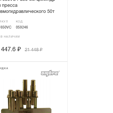
я пресса
евмогидравлического 50т
ИКУЛ
КОД
650VC
059246
 В НАЛИЧИИ
 447.6
₽
21 448
₽
ИДКА