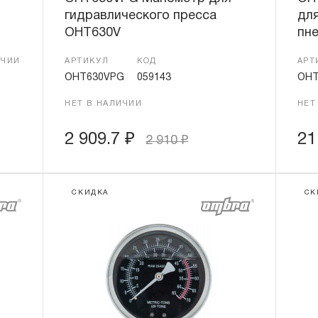
гидравлического пресса
дл
OHT630V
пн
ИЧИИ
АРТИКУЛ
КОД
АРТ
OHT630VPG
059143
OHT
НЕТ В НАЛИЧИИ
НЕТ
2 909.7
₽
21
2 910
₽
СКИДКА
СК