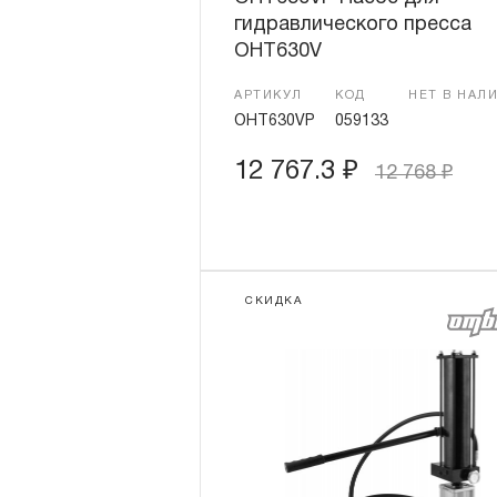
гидравлического пресса
OHT630V
АРТИКУЛ
КОД
НЕТ В НАЛ
OHT630VP
059133
12 767.3
₽
12 768
₽
СКИДКА