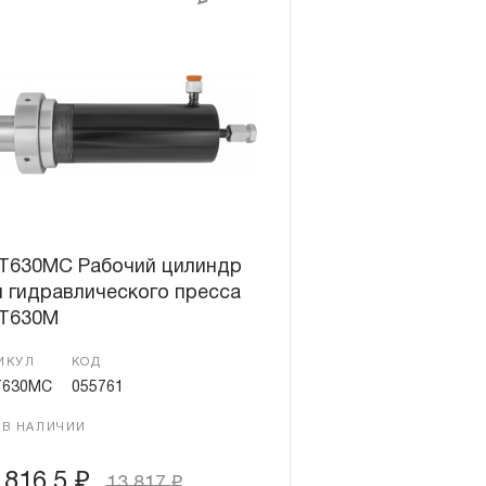
T630MC Рабочий цилиндр
 гидравлического пресса
T630M
ИКУЛ
КОД
630MC
055761
 В НАЛИЧИИ
 816.5
₽
13 817
₽