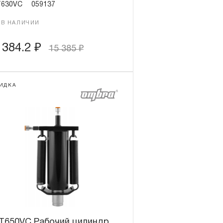
630VC
059137
 В НАЛИЧИИ
 384.2
₽
15 385
₽
ИДКА
T650VC Рабочий цилиндр