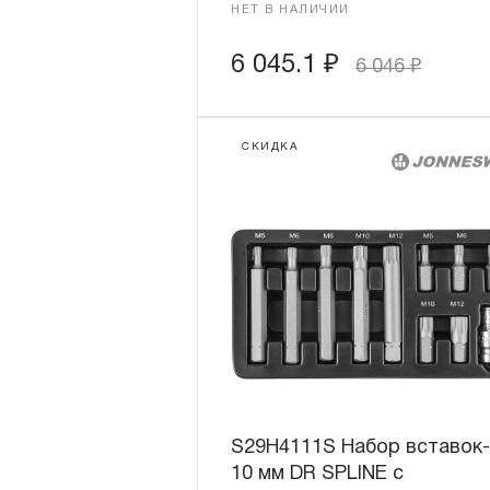
НЕТ В НАЛИЧИИ
6 045.1
₽
6 046
₽
СКИДКА
S29H4111S Набор вставок
10 мм DR SPLINE с