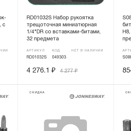
ок-
RD01032S Набор рукоятка
S0
 c
трещоточная миниатюрная
бит
1/4"DR со вставками-битами,
H8,
32 предмета
пр
ИЧИИ
АРТИКУЛ
КОД
НЕТ В НАЛИЧИИ
АРТ
RD01032S
049303
S08
4 276.1
₽
8
4 277
₽
СКИДКА
СК