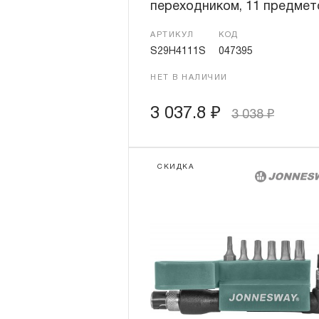
переходником, 11 предмет
АРТИКУЛ
КОД
S29H4111S
047395
НЕТ В НАЛИЧИИ
3 037.8
₽
3 038
₽
СКИДКА