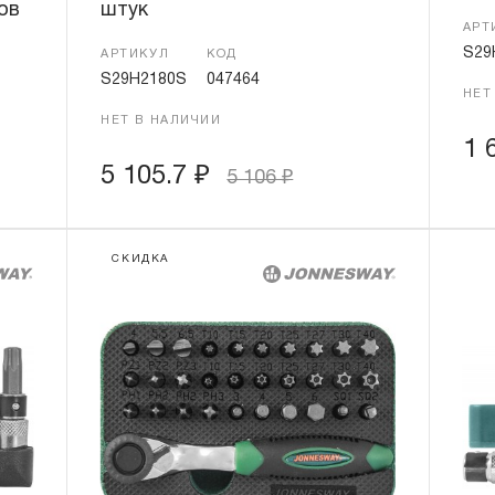
ов
штук
АРТ
S29
АРТИКУЛ
КОД
S29H2180S
047464
НЕТ
НЕТ В НАЛИЧИИ
1 
5 105.7
₽
5 106
₽
СКИДКА