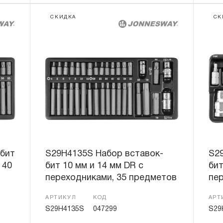
СКИДКА
СК
-бит
S29H4135S Набор вставок-
S2
 40
бит 10 мм и 14 мм DR с
бит
переходниками, 35 предметов
пе
АРТИКУЛ
КОД
АРТ
S29H4135S
047299
S29