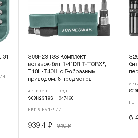
, 31
S08H2ST8S Комплект
S2
вставок-бит 1/4"DR T-TORX®,
бит
T10H-T40H, c Г-образным
пер
ЧИИ
приводом, 8 предметов
АРТ
S29
АРТИКУЛ
КОД
S08H2ST8S
047460
НЕТ
НЕТ В НАЛИЧИИ
6 
939.4
₽
940
₽