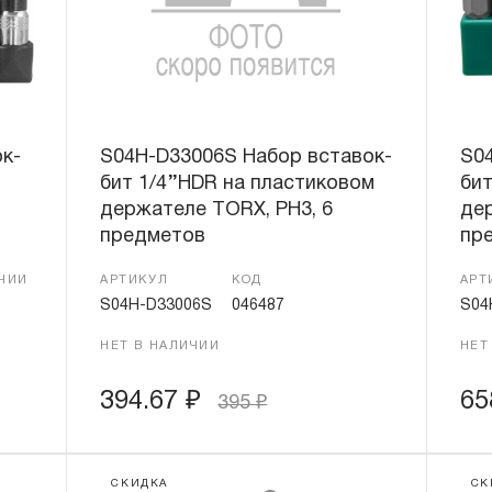
к-
S04H-D33006S Набор вставок-
S0
бит 1/4’’HDR на пластиковом
бит
держателе TORX, PH3, 6
дер
предметов
пр
ИЧИИ
АРТИКУЛ
КОД
АРТ
S04H-D33006S
046487
S04
НЕТ В НАЛИЧИИ
НЕТ
394.67
₽
65
395
₽
СКИДКА
СК