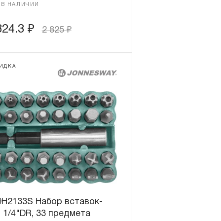
 В НАЛИЧИИ
824.3
₽
2 825
₽
ИДКА
9H2133S Набор вставок-
 1/4"DR, 33 предмета