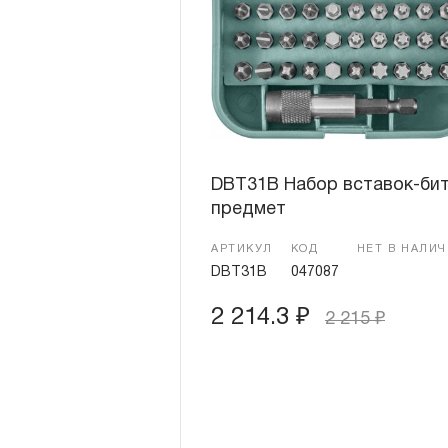
DBT31B Набор вставок-бит
предмет
АРТИКУЛ
КОД
НЕТ В НАЛИ
DBT31B
047087
2 214.3
₽
2 215
₽