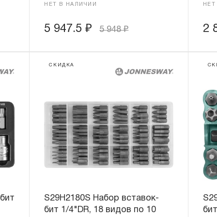
НЕТ В НАЛИЧИИ
НЕТ
5 947.5
₽
2 
5 948
₽
СКИДКА
СК
-бит
S29H2180S Набор вставок-
S2
бит 1/4"DR, 18 видов по 10
бит