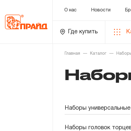
О нас
Новости
Бр
Где купить
К
Каталог
Главная
Каталог
Наборы
Набор
Золотая лихорадка
Новинки
Распродажа
Наборы универсальные
Уцененный товар
О нас
Наборы головок торце