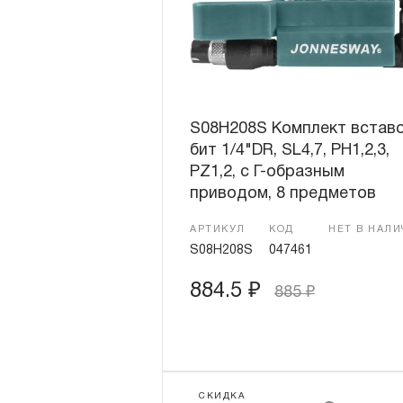
S08H208S Комплект вставо
бит 1/4"DR, SL4,7, PH1,2,3,
PZ1,2, c Г-образным
приводом, 8 предметов
АРТИКУЛ
КОД
НЕТ В НАЛ
S08H208S
047461
884.5
₽
885
₽
СКИДКА