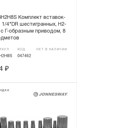
8H2H8S Комплект вставок-
 1/4"DR шестигранных, H2-
 c Г-образным приводом, 8
едметов
ИКУЛ
КОД
НЕТ В НАЛИЧИИ
H2H8S
047462
54
₽
ИДКА