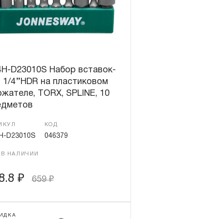
4H-D23010S Набор вставок-
 1/4’’HDR на пластиковом
жателе, TORX, SPLINE, 10
едметов
ИКУЛ
КОД
H-D23010S
046379
 В НАЛИЧИИ
8.8
₽
659
₽
ИДКА