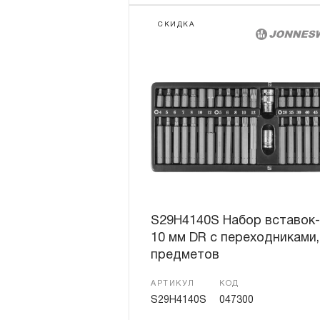
СКИДКА
S29H4140S Набор вставок
10 мм DR с переходниками,
предметов
АРТИКУЛ
КОД
S29H4140S
047300