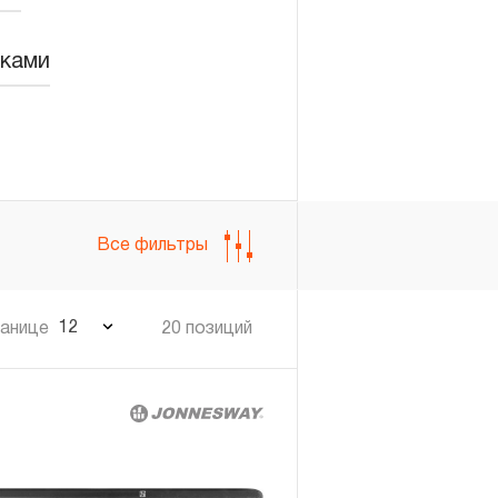
вками
Войти
Регистрация
Все фильтры
12
ранице
20 позиций