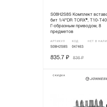
S08H2S8S Комплект встав
бит 1/4"DR TORX®, T10-T40,
Г-образным приводом, 8
предметов
АРТИКУЛ
КОД
НЕТ В НАЛ
S08H2S8S
047463
835.7
₽
836
₽
СКИДКА