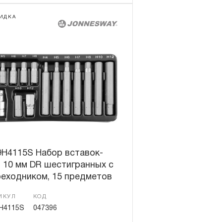
ИДКА
9H4115S Набор вставок-
 10 мм DR шестигранных с
реходником, 15 предметов
ИКУЛ
КОД
H4115S
047396