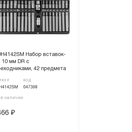
9H4142SM Набор вставок-
 10 мм DR с
еходниками, 42 предмета
ИКУЛ
КОД
H4142SM
047398
 В НАЛИЧИИ
466
₽