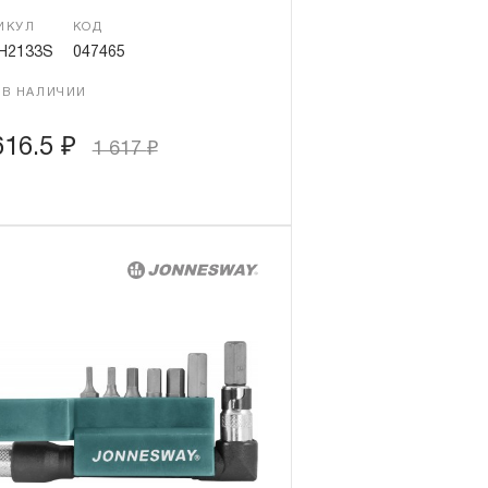
ИКУЛ
КОД
H2133S
047465
 В НАЛИЧИИ
616.5
₽
1 617
₽