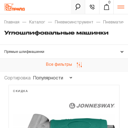
0
Каталог
Главная
Каталог
Пневмоинструмент
Пневматиче
Углошлифовальные машинки
Золотая лихорадка
Прямые шлифмашинки
Новинки
Орбитальные шлифмашинки
Все фильтры
Распродажа
Плоскошлифовальные машинки
Популярности
Сортировка
Уцененный товар
Углошлифовальные машинки
Забыли пароль?
Ленточные шлифмашинки
СКИДКА
О нас
Комплектующие
Новости
Ремонтные комплекты
Бренды